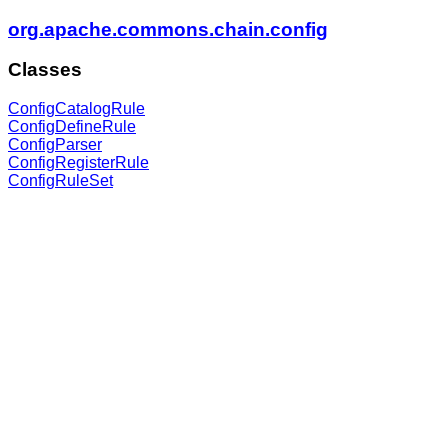
org.apache.commons.chain.config
Classes
ConfigCatalogRule
ConfigDefineRule
ConfigParser
ConfigRegisterRule
ConfigRuleSet